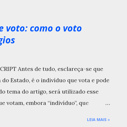
e voto: como o voto
gios
SCRIPT Antes de tudo, esclareça-se que
a do Estado, é o indivíduo que vota e pode
do tema do artigo, será utilizado esse
e votam, embora “indivíduo”, que
, seja conceito muito mais abrangente e
LEIA MAIS
»
A Constituição brasileira em vigor, logo