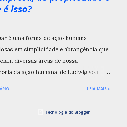
 é isso?
ulgar é uma forma de ação humana
losas em simplicidade e abrangência que
ciam diversas áreas de nossa
teoria da ação humana, de Ludwig von
ratado de economia, é uma delas. Em suas
ÁRIO
LEIA MAIS
»
 preliminares se faziam necessárias a fim
atado coloca os problemas econômicos no
Tecnologia do Blogger
ral da ação humana. ” [1] . Muito antes