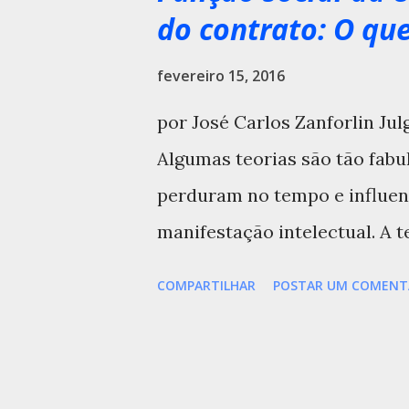
do contrato: O que
fevereiro 15, 2016
por José Carlos Zanforlin J
Algumas teorias são tão fabu
perduram no tempo e influen
manifestação intelectual. A 
Mises, que foi base de seu t
COMPARTILHAR
POSTAR UM COMENT
palavras, “ Estas observações
de explicar por que este tr
vasto campo de uma teoria ge