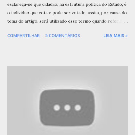
esclareça-se que cidadão, na estrutura política do Estado, é
o indivíduo que vota e pode ser votado; assim, por causa do
tema do artigo, será utilizado esse termo quando referido
aos que votam, embora “indivíduo”, que também se submete
COMPARTILHAR
5 COMENTÁRIOS
LEIA MAIS
»
ao Estado, seja conceito muito mais abrangente e
verdadeiramente ontológico . A Constituição brasileira em
vigor, logo no artigo primeiro, contém três informações: (i)
o Brasil é um estado federado, e não unitário, (ii) seu
regime de governo é democrático, e não autoritário, e (iii)
o poder provém do povo, mas é exercido por meio de
representantes ou diretamente em específicas situações [1]
. Esses dados são obtidos diretamente do texto
constitucional, e expressam noção de valor do grupo
dominante que elaborou a Constituição. Entretanto, é
possível obter-se outras impressões sobre democracia,
aqui ; aqui ; aqui e aqui .