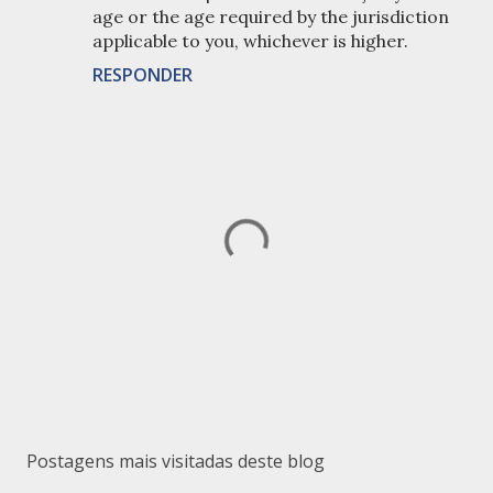
age or the age required by the jurisdiction
applicable to you, whichever is higher.
RESPONDER
P
o
s
Postagens mais visitadas deste blog
t