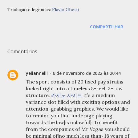
Tradução e legendas:
Flávio Ghetti
COMPARTILHAR
Comentários
yeiiannelli
6 de novembro de 2022 às 20:44
The sport consists of 20 fixed pay strains
locked right into a timeless 5-reel, 3-row
structure.
카지노 사이트
It’s a medium
variance slot filled with exciting options and
attention-grabbing graphics. We would like
to remind you that underage playing
towards the law|is unlawful}. To benefit
from the companies of Mr Vegas you should
be minimal of|no much less than} 18 years of