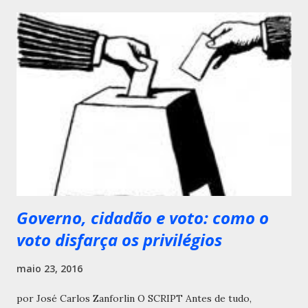
a
r
u
m
c
o
m
e
n
t
á
r
i
o
Governo, cidadão e voto: como o
voto disfarça os privilégios
maio 23, 2016
por José Carlos Zanforlin O SCRIPT Antes de tudo,